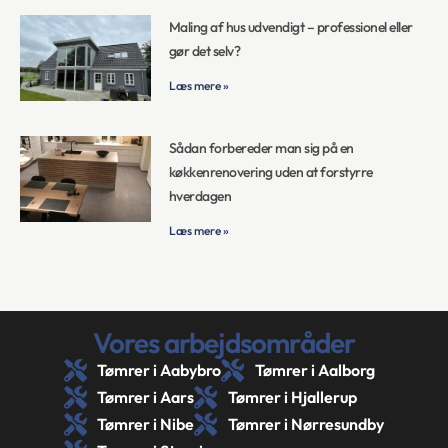
Maling af hus udvendigt – professionel eller
gør det selv?
Læs mere »
Sådan forbereder man sig på en
køkkenrenovering uden at forstyrre
hverdagen
Læs mere »
Vores arbejdsområder
Tømrer i Aabybro
Tømrer i Aalborg
Tømrer i Aars
Tømrer i Hjallerup
Tømrer i Nibe
Tømrer i Nørresundby