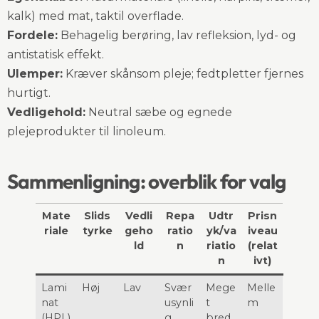
kalk) med mat, taktil overflade.
Fordele:
Behagelig berøring, lav refleksion, lyd- og
antistatisk effekt.
Ulemper:
Kræver skånsom pleje; fedtpletter fjernes
hurtigt.
Vedligehold:
Neutral sæbe og egnede
plejeprodukter til linoleum.
Sammenligning: overblik for valg
Mate
Slids
Vedli
Repa
Udtr
Prisn
riale
tyrke
geho
ratio
yk/va
iveau
ld
n
riatio
(relat
n
ivt)
Lami
Høj
Lav
Svær
Mege
Melle
nat
usynli
t
m
(HPL)
g
bred