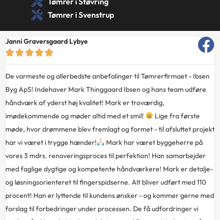
Tømrer i Støvring
Tømrer i Svenstrup
Rasmus Grøn Jensen





Kunne man give 10 stjerner havde jeg gjort det
Vi valgte Ibsen
Byg til at lave nyt tag på huset og dette fortryder vi bestemt ikke!
Den måde Mark arbejder på og konstant holder kunden opdateret i
byggeprocessen er fantastisk. Leder man efter en troværdig,
dygtig og faktisk også en prismæssig fornuftig håndværker, så
behøver man ikke lede længere
Det ihverfald ikke sidste gang vi
benytter Ibsen byg