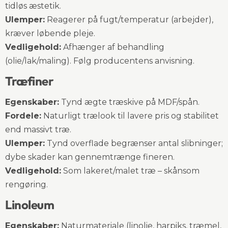
tidløs æstetik.
Ulemper:
Reagerer på fugt/temperatur (arbejder),
kræver løbende pleje.
Vedligehold:
Afhænger af behandling
(olie/lak/maling). Følg producentens anvisning.
Træfiner
Egenskaber:
Tynd ægte træskive på MDF/spån.
Fordele:
Naturligt trælook til lavere pris og stabilitet
end massivt træ.
Ulemper:
Tynd overflade begrænser antal slibninger;
dybe skader kan gennemtrænge fineren.
Vedligehold:
Som lakeret/malet træ – skånsom
rengøring.
Linoleum
Egenskaber:
Naturmateriale (linolie, harpiks, træmel,