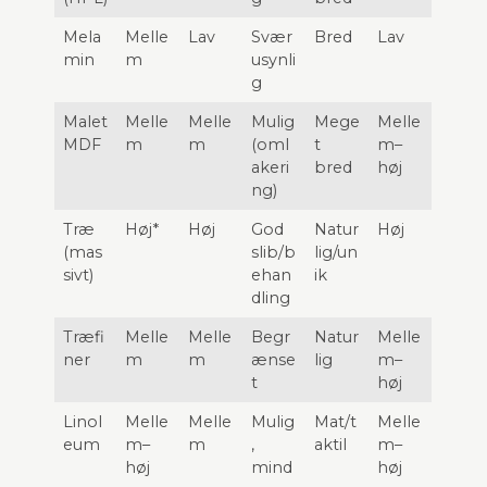
Mela
Melle
Lav
Svær
Bred
Lav
min
m
usynli
g
Malet
Melle
Melle
Mulig
Mege
Melle
MDF
m
m
(oml
t
m–
akeri
bred
høj
ng)
Træ
Høj*
Høj
God
Natur
Høj
(mas
slib/b
lig/un
sivt)
ehan
ik
dling
Træfi
Melle
Melle
Begr
Natur
Melle
ner
m
m
ænse
lig
m–
t
høj
Linol
Melle
Melle
Mulig
Mat/t
Melle
eum
m–
m
,
aktil
m–
høj
mind
høj