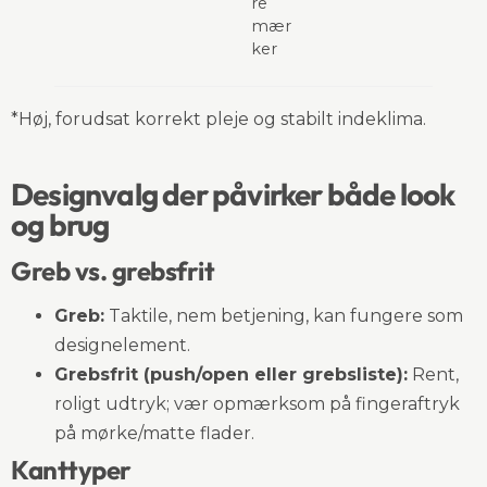
re
mær
ker
*Høj, forudsat korrekt pleje og stabilt indeklima.
Designvalg der påvirker både look
og brug
Greb vs. grebsfrit
Greb:
Taktile, nem betjening, kan fungere som
designelement.
Grebsfrit (push/open eller grebsliste):
Rent,
roligt udtryk; vær opmærksom på fingeraftryk
på mørke/matte flader.
Kanttyper