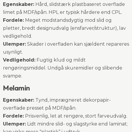
Egenskaber:
Hård, slidstærk plastbaseret overflade
limet på MDF/spån. HPL er typisk hårdere end CPL.
Fordele:
Meget modstandsdygtig mod slid og
pletter, bredt designudvalg (ensfarver/struktur), lav
vedligehold.
Ulemper:
Skader i overfladen kan sjældent repareres
usynligt.
Vedligehold:
Fugtig klud og mildt
rengøringsmiddel. Undgå skuremidler og slibende
svampe.
Melamin
Egenskaber:
Tynd, imprægneret dekorpapir-
overflade presset på MDF/spån.
Fordele:
Prisvenlig, let at rengøre, stort farveudvalg.
Ulemper:
Lidt mindre slid- og slagstyrke end laminat;
kan virke mere “plastisk” i udtryk.