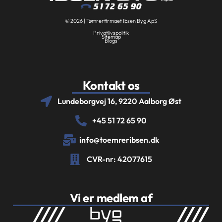
© 2026 | Tømrerfirmaet Ibsen Byg ApS
Privatlivspolitik
Sitemap
Blogs
Kontakt os
Lundeborgvej 16, 9220 Aalborg Øst
+45 51 72 65 90
info@toemreribsen.dk
CVR-nr: 42077615
Vi er medlem af