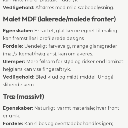
Vedligehold:
Aftørres med mild sæbeopløsning.
Malet MDF (lakerede/malede fronter)
Egenskaber:
Ensartet, glat kerne egnet til maling;
kan fremstilles i profilerede designs.
Fordele:
Uendeligt farvevalg, mange glansgrader
(mat/silkemat/højglans), kan omlakeres.
Ulemper:
Mere følsom for stød og ridser end laminat;
højglans kan vise fingeraftryk.
Vedligehold:
Blød klud og mildt middel. Undgå
slibende kemi.
Træ (massivt)
Egenskaber:
Naturligt, varmt materiale; hver front
er unik.
Fordele:
Kan slibes og overfladebehandles igen;